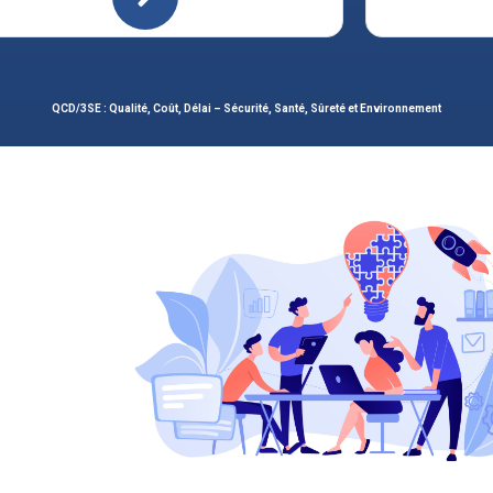
QCD/3SE : Qualité, Coût, Délai – Sécurité, Santé, Sûreté et Environnement