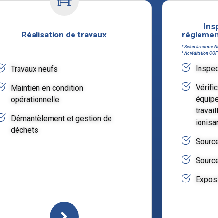
Ins
Réalisation de travaux
réglemen
* Selon la norme N
* Acréditation CO
Inspec
Travaux neufs
Vérific
Maintien en condition
équipe
opérationnelle
travai
Démantèlement et gestion de
ionisa
déchets
Source
Source
Exposi