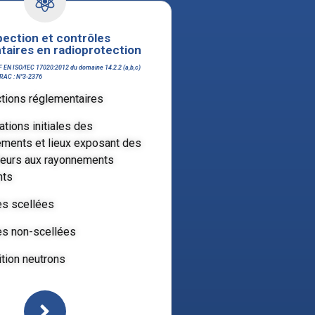
pection et contrôles
taires en radioprotection
F EN ISO/IEC 17020:2012 du domaine 14.2.2 (a,b,c)
FRAC : N°3-2376
tions réglementaires
ations initiales des
ments et lieux exposant des
lleurs aux rayonnements
nts
s scellées
s non-scellées
tion neutrons