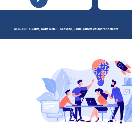
QCD/3SE : Qualité, Coût, Délai – Sécurité, Santé, Sûreté et Environnement