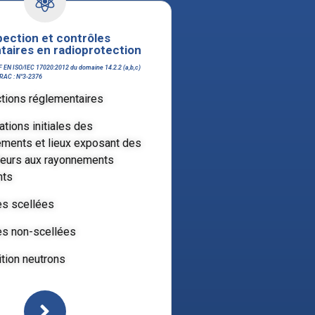
pection et contrôles
taires en radioprotection
F EN ISO/IEC 17020:2012 du domaine 14.2.2 (a,b,c)
FRAC : N°3-2376
tions réglementaires
ations initiales des
ments et lieux exposant des
lleurs aux rayonnements
nts
s scellées
s non-scellées
tion neutrons