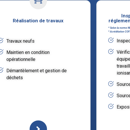
Ins
Réalisation de travaux
réglemen
* Selon la norme N
* Acréditation CO
Inspec
Travaux neufs
Vérific
Maintien en condition
équipe
opérationnelle
travai
Démantèlement et gestion de
ionisa
déchets
Source
Source
Exposi