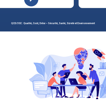
QCD/3SE : Qualité, Coût, Délai – Sécurité, Santé, Sûreté et Environnement