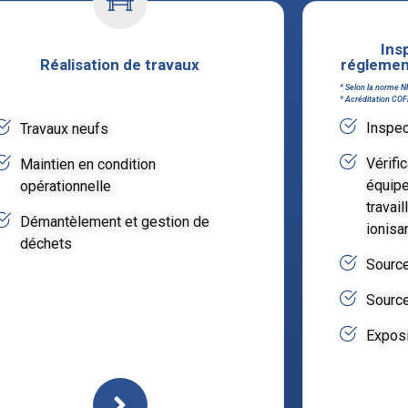
Ins
Réalisation de travaux
réglemen
* Selon la norme N
* Acréditation CO
Inspec
Travaux neufs
Vérific
Maintien en condition
équipe
opérationnelle
travai
Démantèlement et gestion de
ionisa
déchets
Source
Source
Exposi