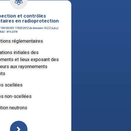
pection et contrôles
taires en radioprotection
F EN ISO/IEC 17020:2012 du domaine 14.2.2 (a,b,c)
FRAC : N°3-2376
tions réglementaires
ations initiales des
ments et lieux exposant des
lleurs aux rayonnements
nts
s scellées
s non-scellées
tion neutrons