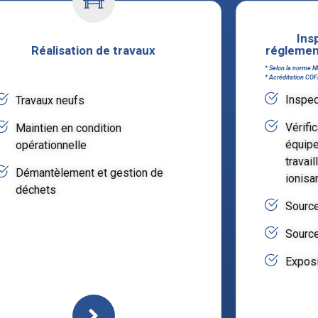
Ins
Réalisation de travaux
réglemen
* Selon la norme N
* Acréditation CO
Inspec
Travaux neufs
Vérific
Maintien en condition
équipe
opérationnelle
travai
Démantèlement et gestion de
ionisa
déchets
Source
Source
Exposi