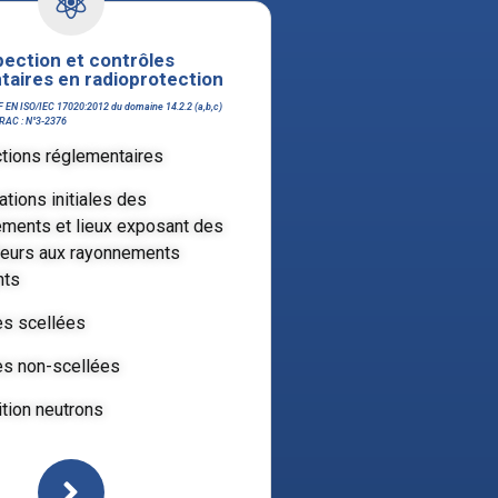
pection et contrôles
taires en radioprotection
F EN ISO/IEC 17020:2012 du domaine 14.2.2 (a,b,c)
FRAC : N°3-2376
tions réglementaires
ations initiales des
ments et lieux exposant des
lleurs aux rayonnements
nts
s scellées
s non-scellées
tion neutrons