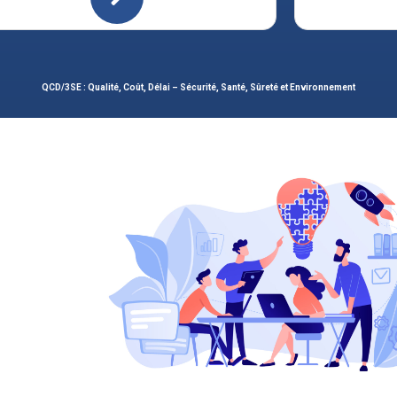
QCD/3SE : Qualité, Coût, Délai – Sécurité, Santé, Sûreté et Environnement