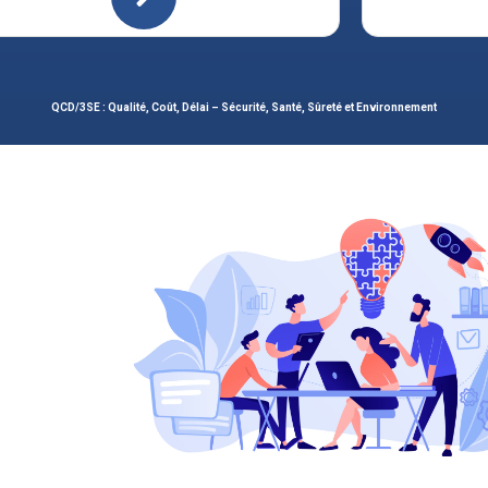
QCD/3SE : Qualité, Coût, Délai – Sécurité, Santé, Sûreté et Environnement