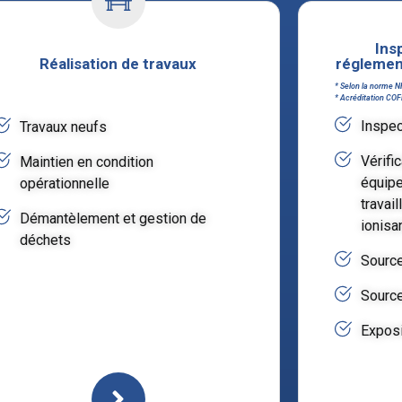
Ins
Réalisation de travaux
réglemen
* Selon la norme N
* Acréditation CO
Inspec
Travaux neufs
Vérific
Maintien en condition
équipe
opérationnelle
travai
Démantèlement et gestion de
ionisa
déchets
Source
Source
Exposi