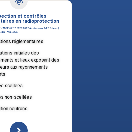
pection et contrôles
taires en radioprotection
F EN ISO/IEC 17020:2012 du domaine 14.2.2 (a,b,c)
FRAC : N°3-2376
tions réglementaires
ations initiales des
ments et lieux exposant des
lleurs aux rayonnements
nts
s scellées
s non-scellées
tion neutrons